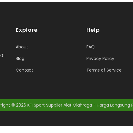
Explore
Help
About
FAQ
ksi
Blog
Privacy Policy
Contact
Terms of Service
right © 2026
KFI Sport Supplier Alat Olahraga - Harga Langsung 