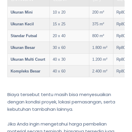
Ukuran Mini
10 x 20
200 m²
Rp80.00
Ukuran Kecil
15 x 25
375 m²
Rp80.00
Standar Futsal
20 x 40
800 m²
Rp80.00
Ukuran Besar
30 x 60
1.800 m²
Rp80.00
Ukuran Multi Court
40 x 30
1.200 m²
Rp80.00
Kompleks Besar
40 x 60
2.400 m²
Rp80.00
Biaya tersebut tentu masih bisa menyesuaikan
dengan kondisi proyek, lokasi pemasangan, serta
kebutuhan tambahan lainnya.
Jika Anda ingin mengetahui harga pembelian
material secara terpisah, biasanya tersedia juga